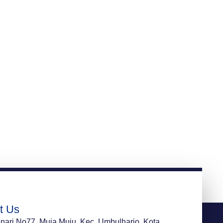
t Us
enari No77, Muja Muju, Kec. Umbulharjo, Kota