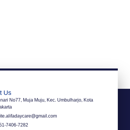
t Us
enari No77, Muja Muju, Kec. Umbulharjo, Kota
akarta
te.alifadaycare@gmail.com
51-7406-7282