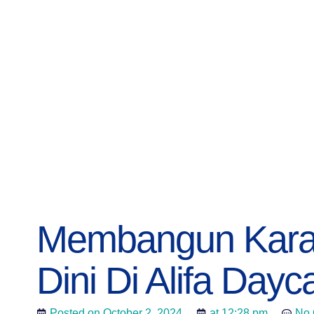
Membangun Karak
Dini Di Alifa Dayc
Posted on
October 2, 2024
at
12:28 pm
No