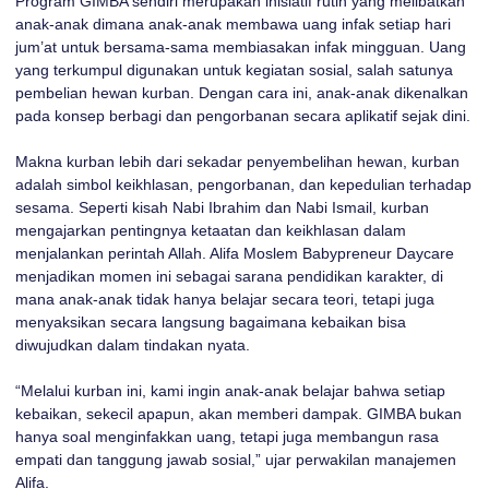
Program GIMBA sendiri merupakan inisiatif rutin yang melibatkan
anak-anak dimana anak-anak membawa uang infak setiap hari
jum’at untuk bersama-sama membiasakan infak mingguan. Uang
yang terkumpul digunakan untuk kegiatan sosial, salah satunya
pembelian hewan kurban. Dengan cara ini, anak-anak dikenalkan
pada konsep berbagi dan pengorbanan secara aplikatif sejak dini.
Makna kurban lebih dari sekadar penyembelihan hewan, kurban
adalah simbol keikhlasan, pengorbanan, dan kepedulian terhadap
sesama. Seperti kisah Nabi Ibrahim dan Nabi Ismail, kurban
mengajarkan pentingnya ketaatan dan keikhlasan dalam
menjalankan perintah Allah. Alifa Moslem Babypreneur Daycare
menjadikan momen ini sebagai sarana pendidikan karakter, di
mana anak-anak tidak hanya belajar secara teori, tetapi juga
menyaksikan secara langsung bagaimana kebaikan bisa
diwujudkan dalam tindakan nyata.
“Melalui kurban ini, kami ingin anak-anak belajar bahwa setiap
kebaikan, sekecil apapun, akan memberi dampak. GIMBA bukan
hanya soal menginfakkan uang, tetapi juga membangun rasa
empati dan tanggung jawab sosial,” ujar perwakilan manajemen
Alifa.