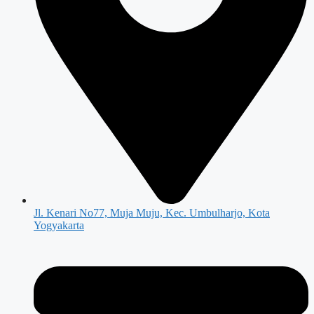
Jl. Kenari No77, Muja Muju, Kec. Umbulharjo, Kota
Yogyakarta