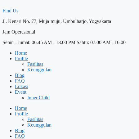
Skip
to
Find Us
content
Jl. Kenari No. 77, Muja-muju, Umbulharjo, Yogyakarta
Jam Operasional
Senin - Jumat: 06.45 AM - 18.00 PM Sabtu: 07.00 AM - 16.00
Home
Profile
Fasilitas
Keunggulan
Blog
FAQ
Lokasi
Event
Inner Child
Home
Profile
Fasilitas
Keunggulan
Blog
FAQ