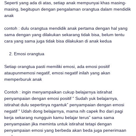
Seperti yang ada di atas, setiap anak mempunyai khas masing-
masing, begitupun dengan pengalaman orangtua dalam mendidik
anak
contoh : dulu orangtua mendidik anak pertama dengan hal yang
sama dengan yang dilakukan sekarang tidak bisa, belum tentu
cara yang sama juga tidak bisa dilakukan di anak kedua
2. Emosi orangtua
Setiap orangtua pasti memiliki emosi, ada emosi positif
ataupunmemosi negatif, emosi negatif inilah yang akan
memperburuk anak
Contoh : ingin menyampaikan cukup belajarnya istirahat
penyampaian dengan emosi positif “ Sudah yuk belajarnya,
istirahat dulu sepertinya ngantuk” penyampaian dengan emosi
negatif “ Udah dong belajarnya, mama nih capek lho dari pagi
kerja sekarang nungguin kamu belajar terus” sama sama
penyampaian jika meminta untuk istirahat tetapi dengan
penyampaian emosi yang berbeda akan beda juga penerimaan