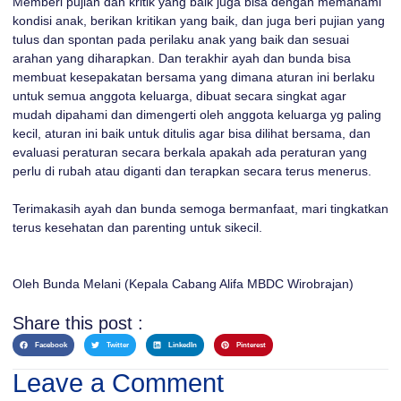
Memberi pujian dan kritik yang baik juga bisa dengan memahami
kondisi anak, berikan kritikan yang baik, dan juga beri pujian yang
tulus dan spontan pada perilaku anak yang baik dan sesuai
arahan yang diharapkan. Dan terakhir ayah dan bunda bisa
membuat kesepakatan bersama yang dimana aturan ini berlaku
untuk semua anggota keluarga, dibuat secara singkat agar
mudah dipahami dan dimengerti oleh anggota keluarga yg paling
kecil, aturan ini baik untuk ditulis agar bisa dilihat bersama, dan
evaluasi peraturan secara berkala apakah ada peraturan yang
perlu di rubah atau diganti dan terapkan secara terus menerus.
Terimakasih ayah dan bunda semoga bermanfaat, mari tingkatkan
terus kesehatan dan parenting untuk sikecil.
Oleh Bunda Melani (Kepala Cabang Alifa MBDC Wirobrajan)
Share this post :
Facebook
Twitter
LinkedIn
Pinterest
Leave a Comment