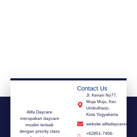
Contact Us
Jl. Kenari No77,
Muja Muju, Kec.
Umbulharjo,
Alifa Daycare
Kota Yogyakarta
merupakan daycare
website.alifadaycare@gm
muslim terbaik
dengan priority class
+62851-7406-