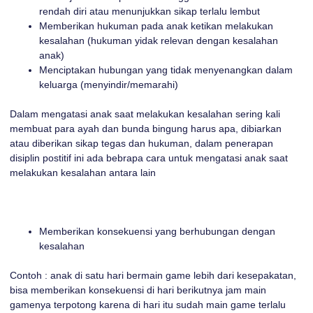
rendah diri atau menunjukkan sikap terlalu lembut
Memberikan hukuman pada anak ketikan melakukan
kesalahan (hukuman yidak relevan dengan kesalahan
anak)
Menciptakan hubungan yang tidak menyenangkan dalam
keluarga (menyindir/memarahi)
Dalam mengatasi anak saat melakukan kesalahan sering kali
membuat para ayah dan bunda bingung harus apa, dibiarkan
atau diberikan sikap tegas dan hukuman, dalam penerapan
disiplin postitif ini ada bebrapa cara untuk mengatasi anak saat
melakukan kesalahan antara lain
Memberikan konsekuensi yang berhubungan dengan
kesalahan
Contoh : anak
di satu hari bermain game lebih dari kesepakatan,
bisa memberikan konsekuensi di hari berikutnya jam main
gamenya terpotong karena di hari itu sudah main game terlalu