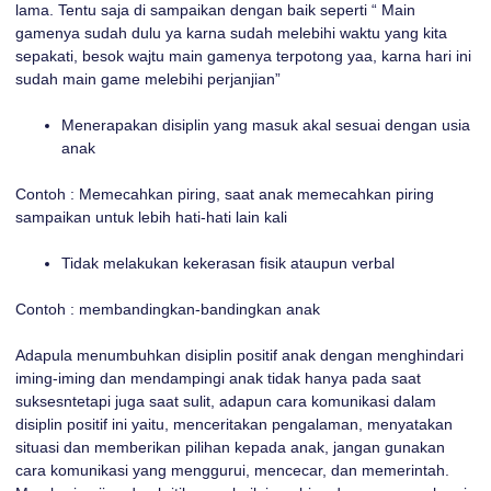
lama. Tentu saja di sampaikan dengan baik seperti “ Main
gamenya sudah dulu ya karna sudah melebihi waktu yang kita
sepakati, besok wajtu main gamenya terpotong yaa, karna hari ini
sudah main game melebihi perjanjian”
Menerapakan disiplin yang masuk akal sesuai dengan usia
anak
Contoh : Memecahkan piring, saat anak memecahkan piring
sampaikan untuk lebih hati-hati lain kali
Tidak melakukan kekerasan fisik ataupun verbal
Contoh : membandingkan-bandingkan anak
Adapula menumbuhkan disiplin positif anak dengan menghindari
iming-iming dan mendampingi anak tidak hanya pada saat
suksesntetapi juga saat sulit, adapun cara komunikasi dalam
disiplin positif ini yaitu, menceritakan pengalaman, menyatakan
situasi dan memberikan pilihan kepada anak, jangan gunakan
cara komunikasi yang menggurui, mencecar, dan memerintah.