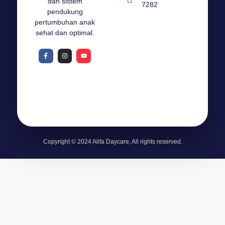
dan sistem
7282
pendukung
pertumbuhan anak
sehat dan optimal.
Copyright © 2024 Alifa Daycare, All rights reserved.