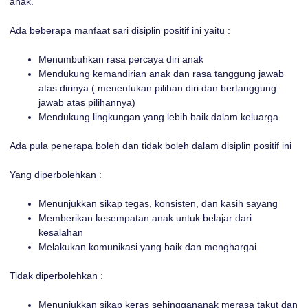
anak.
Ada beberapa manfaat sari disiplin positif ini yaitu :
Menumbuhkan rasa percaya diri anak
Mendukung kemandirian anak dan rasa tanggung jawab
atas dirinya ( menentukan pilihan diri dan bertanggung
jawab atas pilihannya)
Mendukung lingkungan yang lebih baik dalam keluarga
Ada pula penerapa boleh dan tidak boleh dalam disiplin positif ini
Yang diperbolehkan :
Menunjukkan sikap tegas, konsisten, dan kasih sayang
Memberikan kesempatan anak untuk belajar dari
kesalahan
Melakukan komunikasi yang baik dan menghargai
Tidak diperbolehkan :
Menunjukkan sikap keras sehinggananak merasa takut dan