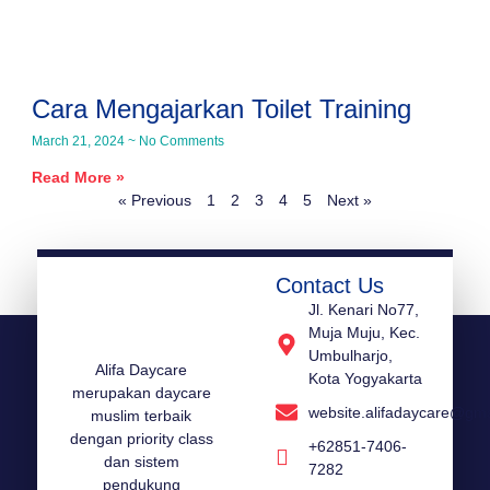
Cara Mengajarkan Toilet Training
March 21, 2024
No Comments
Read More »
« Previous
1
2
3
4
5
Next »
Contact Us
Jl. Kenari No77,
Muja Muju, Kec.
Umbulharjo,
Alifa Daycare
Kota Yogyakarta
merupakan daycare
website.alifadaycare@gm
muslim terbaik
dengan priority class
+62851-7406-
dan sistem
7282
pendukung