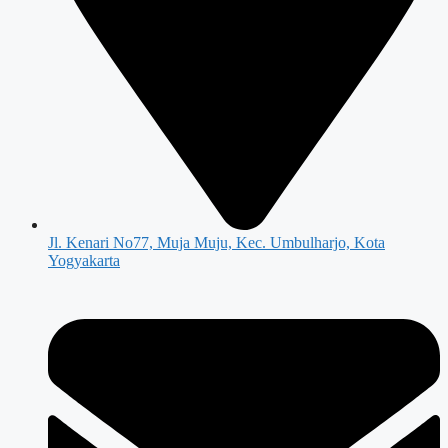
Jl. Kenari No77, Muja Muju, Kec. Umbulharjo, Kota
Yogyakarta